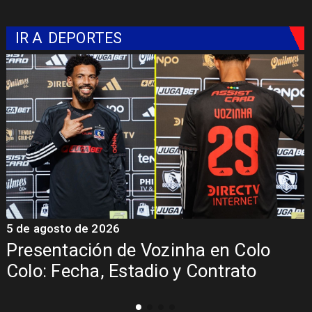
IR A
DEPORTES
5 de agosto de 2026
4
La Roja enfrentará a los anfitriones
del Mundial 2026