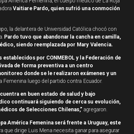
 Copa América Femenina, el cuerpo médico de La Roja
gadora
Vaitiare Pardo, quien sufrió una conmoción
mpo, la delantera de Universidad Católica chocó con
a.
Pardo tuvo que abandonar la cancha en camilla,
pédico, siendo reemplazada por Mary Valencia.
s establecidos por CONMEBOL y la Federación de
rivada de forma preventiva a un centro
 monitoreo donde se le realizaron exámenes y un
 Femenina luego del partido contra Ecuador.
cuentra en buen estado de salud y bajo
ico continuará siguiendo de cerca su evolución,
édicos de Selecciones Chilenas,”
agregaron.
opa América Femenina será frente a Uruguay, este
a que dirige Luis Mena necesita ganar para asegurar