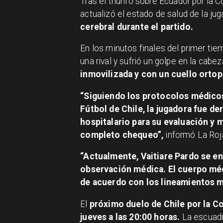
Tras el triunfo sobre Ecuador por la
actualizó el estado de salud de la ju
cerebral durante el partido.
En los minutos finales del primer tie
una rival y sufrió un golpe en la cabez
inmovilizada y con un cuello orto
“Siguiendo los protocolos médico
Fútbol de Chile, la jugadora fue de
hospitalario para su evaluación y
completo chequeo”,
informó La Roja
“Actualmente, Vaitiare Pardo se en
observación médica. El cuerpo méd
de acuerdo con los lineamientos m
El
próximo duelo de Chile por la C
jueves a las 20:00 horas.
La escuadr