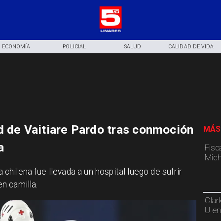
ECONOMÍA
POLICIAL
SALUD
CALIDAD DE VIDA
d de Vaitiare Pardo tras conmoción
MÁS
a
Fisca
Mich
a chilena fue llevada a un hospital luego de sufrir
n camilla.
Clar
U en