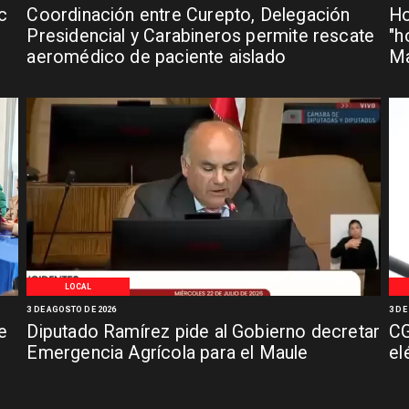
c
Coordinación entre Curepto, Delegación
Ho
Presidencial y Carabineros permite rescate
"h
aeromédico de paciente aislado
Ma
LOCAL
3 DE AGOSTO DE 2026
3 DE
e
Diputado Ramírez pide al Gobierno decretar
CG
Emergencia Agrícola para el Maule
el