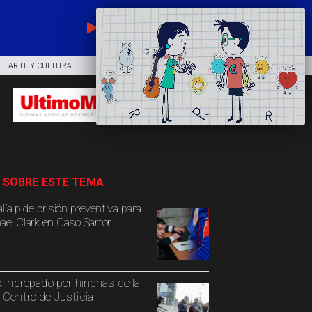
EN VIVO
ARTE Y CULTURA
COMUNIDAD
DEPORTES
 SOBRE ESTE TEMA
lía pide prisión preventiva para
ael Clark en Caso Sartor
k increpado por hinchas de la
 Centro de Justicia