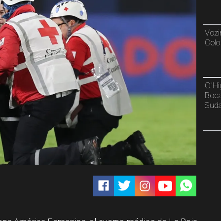
Vozi
Colo
O'Hi
Boca
Sud