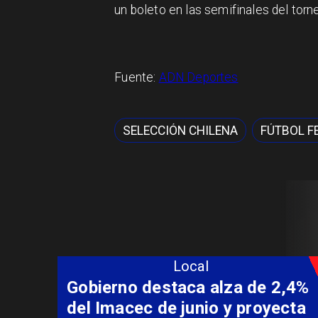
un boleto en las semifinales del torn
Fuente:
ADN Deportes
SELECCIÓN CHILENA
FÚTBOL F
Local
Gobierno destaca alza de 2,4%
del Imacec de junio y proyecta