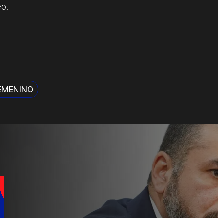
eo.
EMENINO