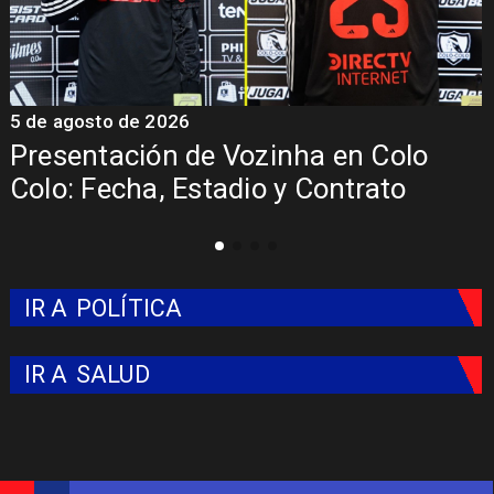
5 de agosto de 2026
5
Presentación de Vozinha en Colo
Colo: Fecha, Estadio y Contrato
IR A
POLÍTICA
IR A
SALUD