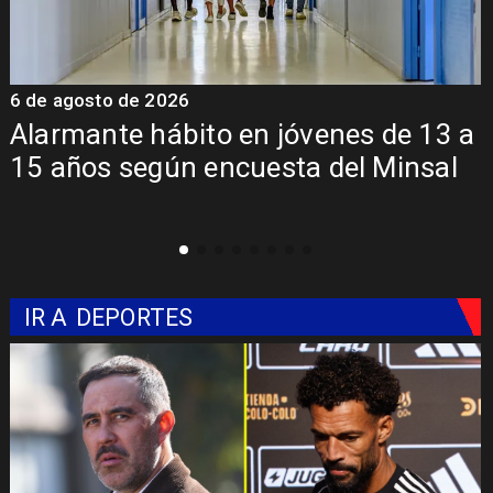
6 de agosto de 2026
6
a
Aprueban creación del Parque
Sebastián Piñera con inversión de $4
mil millones
IR A
DEPORTES