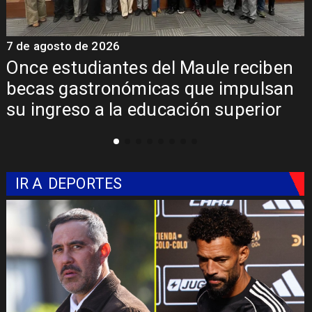
7 de agosto de 2026
n
Álvarez-Salamanca lidera la apuesta
n
regional para consolidar el Paso
Pehuenche como alternativa a Los
Libertadores
IR A
DEPORTES