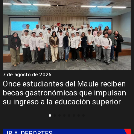
o de 2026
7 de agosto 
tudiantes del Maule reciben
Álvarez-
gastronómicas que impulsan
regional 
eso a la educación superior
Pehuench
Libertad
IR A
DEPORTES