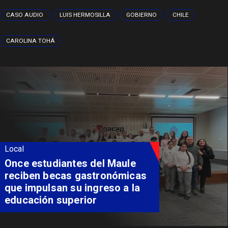
CASO AUDIO
LUIS HERMOSILLA
GOBIERNO
CHILE
CAROLINA TOHÁ
Local
Álvarez-Salamanca lidera la
apuesta regional para
consolidar el Paso Pehuenche
como alternativa a Los
Libertadores