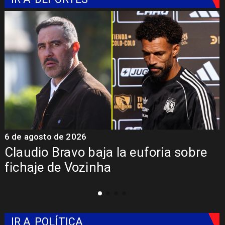
o de 2026
5 de agosto 
 Bravo baja la euforia sobre
Presenta
 de Vozinha
Colo: Fe
IR A
POLÍTICA