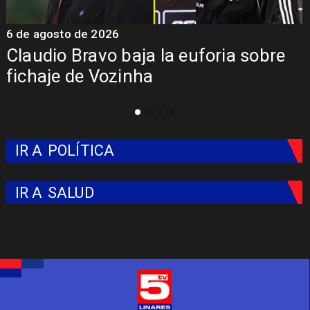
5 de agosto de 2026
5
Presentación de Vozinha en Colo
Colo: Fecha, Estadio y Contrato
IR A
POLÍTICA
IR A
SALUD