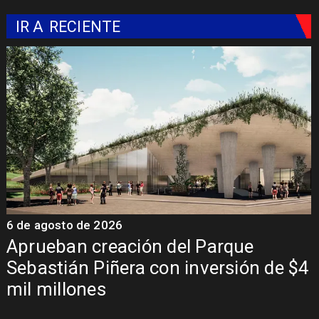
IR A
RECIENTE
6 de agosto de 2026
6
a
Aprueban creación del Parque
Sebastián Piñera con inversión de $4
mil millones