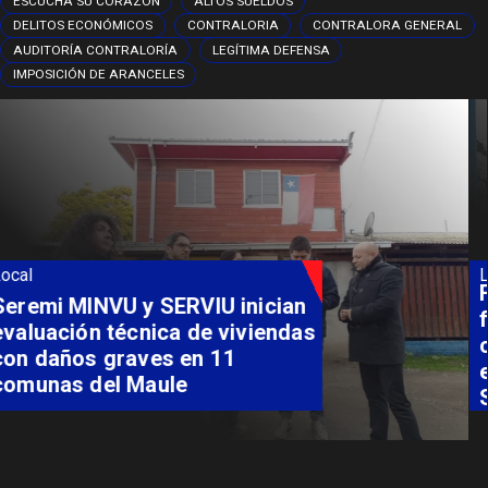
ESCUCHA SU CORAZÓN
ALTOS SUELDOS
DELITOS ECONÓMICOS
CONTRALORIA
CONTRALORA GENERAL
AUDITORÍA CONTRALORÍA
LEGÍTIMA DEFENSA
IMPOSICIÓN DE ARANCELES
Local
Fondo Orasmi entrega apoyo a
familia de Romeral para
costear alimentación
especializada de niño con
Síndrome de Intestino Corto