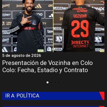
5 de agosto de 2026
4
La Roja enfrentará a los anfitriones
del Mundial 2026
IR A
POLÍTICA