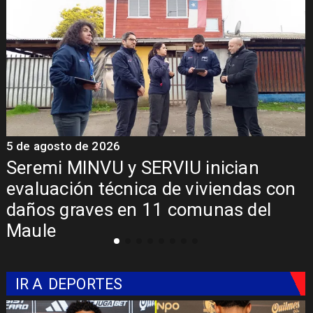
5 de agosto de 2026
5
Fondo Orasmi entrega apoyo a
familia de Romeral para costear
alimentación especializada de niño
con Síndrome de Intestino Corto
IR A
DEPORTES