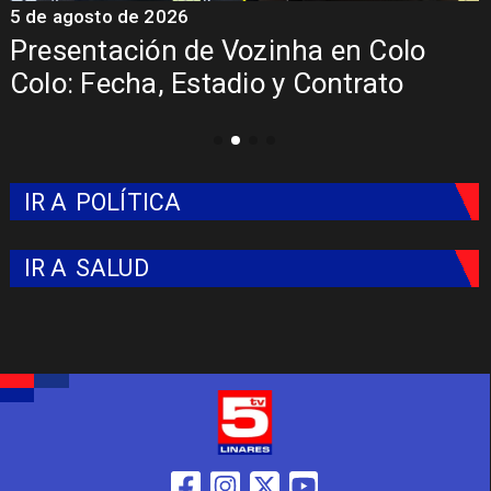
o de 2026
5 de agosto 
ación de Vozinha en Colo
La Roja e
echa, Estadio y Contrato
del Mund
IR A
POLÍTICA
IR A
SALUD