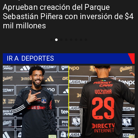
Claudio Bravo baja la euforia sobre
$4
fichaje de Vozinha
IR A
DEPORTES