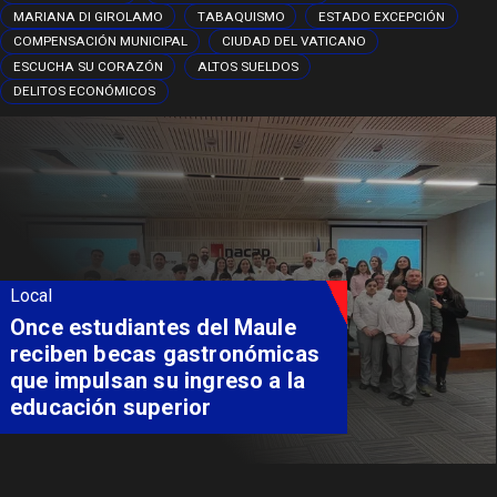
MARIANA DI GIROLAMO
TABAQUISMO
ESTADO EXCEPCIÓN
COMPENSACIÓN MUNICIPAL
CIUDAD DEL VATICANO
ESCUCHA SU CORAZÓN
ALTOS SUELDOS
DELITOS ECONÓMICOS
Local
Álvarez-Salamanca lidera la
apuesta regional para
consolidar el Paso Pehuenche
como alternativa a Los
Libertadores