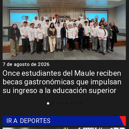
7 de agosto de 2026
7
Álvarez-Salamanca lidera la apuesta
regional para consolidar el Paso
Pehuenche como alternativa a Los
Libertadores
IR A
DEPORTES