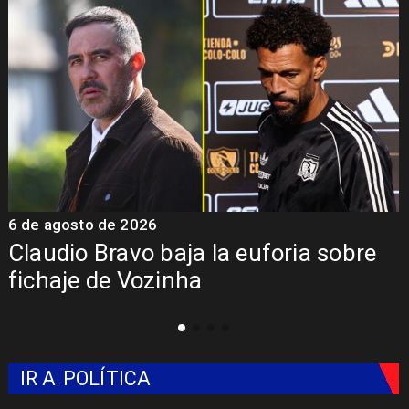
5 de agosto de 2026
5
Presentación de Vozinha en Colo
Colo: Fecha, Estadio y Contrato
IR A
POLÍTICA