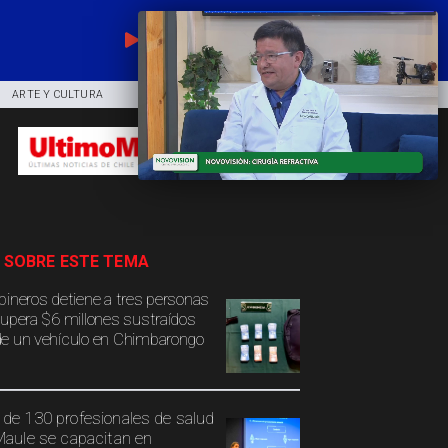
EN VIVO
ARTE Y CULTURA
COMUNIDAD
DEPORTES
 SOBRE ESTE TEMA
bineros detiene a tres personas
cupera $6 millones sustraídos
e un vehículo en Chimbarongo
de 130 profesionales de salud
Maule se capacitan en