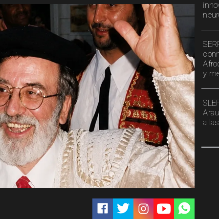
inno
neur
SERP
conm
Afro
y me
SLEP
Arau
a la