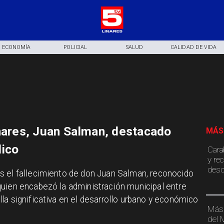
ECONOMÍA
POLICIAL
SALUD
CALIDAD DE VIDA
inares, Juan Salman, destacado
MÁS
lico
Cara
y re
desd
s el fallecimiento de don Juan Salman, reconocido
quien encabezó la administración municipal entre
la significativa en el desarrollo urbano y económico
Más 
del 