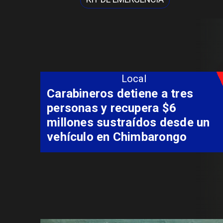
Local
Más de 130 profesionales de
salud del Maule se capacitan
en innovación para la
neurorrehabilitación