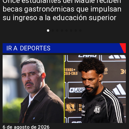
Once estudiantes del Maule reciben
becas gastronómicas que impulsan
su ingreso a la educación superior
IR A
DEPORTES
6 de agosto de 2026
5