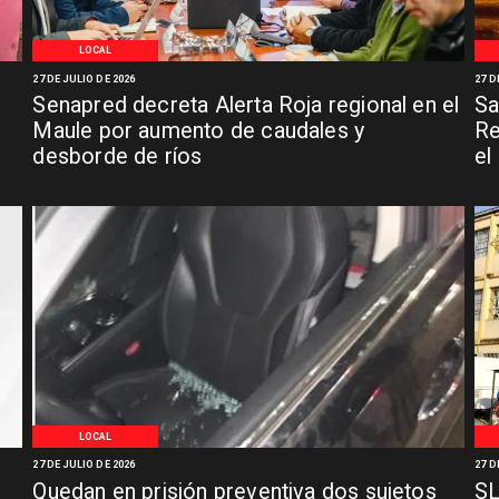
LOCAL
27 DE JULIO DE 2026
27 D
Senapred decreta Alerta Roja regional en el
Sa
Maule por aumento de caudales y
Re
desborde de ríos
el
LOCAL
27 DE JULIO DE 2026
27 D
Quedan en prisión preventiva dos sujetos
SL