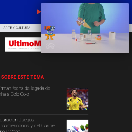
EN VIVO
ARTE Y CULTURA
COMUNIDAD
DEPORTES
 SOBRE ESTE TEMA
irman fecha de llegada de
nha a Colo Colo
guración Juegos
roamericanos y del Caribe:
rio y Canal