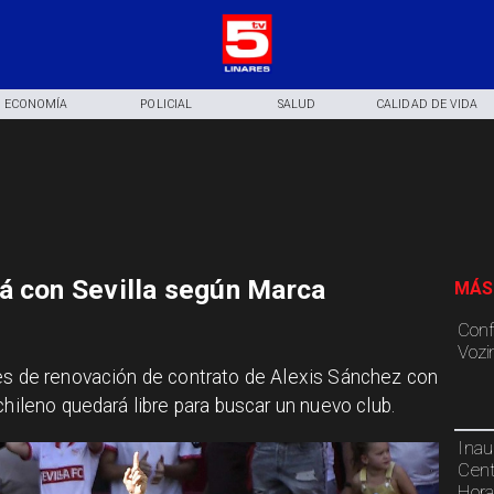
ECONOMÍA
POLICIAL
SALUD
CALIDAD DE VIDA
á con Sevilla según Marca
MÁS
Conf
Vozi
nes de renovación de contrato de Alexis Sánchez con
chileno quedará libre para buscar un nuevo club.
Inau
Cent
Hora