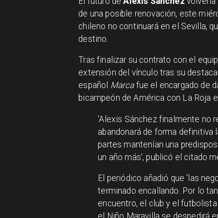
El futuro de
Alexis Sánchez
volvería 
de una posible renovación, este mié
chileno no continuará en el Sevilla, 
destino.
Tras finalizar su contrato con el equ
extensión del vínculo tras su destaca
español
Marca
fue el encargado de da
bicampeón de América con La Roja en
'Alexis Sánchez finalmente no re
abandonará de forma definitiva la
partes mantenían una predisposi
un año más', publicó el citado m
El periódico añadió que 'las neg
terminado encallando. Por lo tan
encuentro, el club y el futbolis
el Niño Maravilla se despedirá e