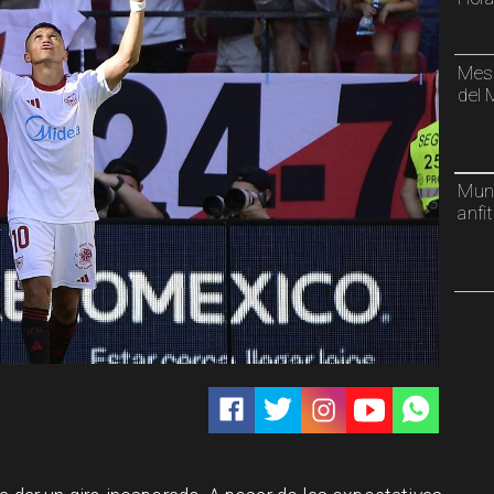
Mess
del 
Mund
anfi