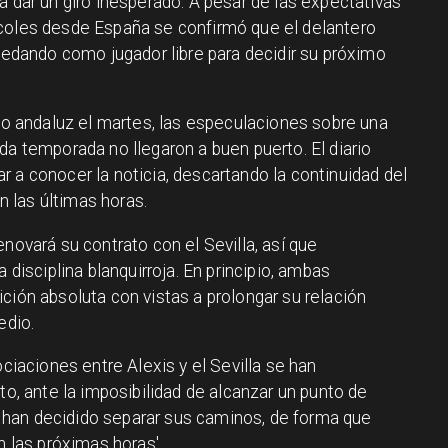
a dar un giro inesperado. A pesar de las expectativas
rcoles desde España se confirmó que el delantero
quedando como jugador libre para decidir su próximo
ipo andaluz el martes, las especulaciones sobre una
da temporada no llegaron a buen puerto. El diario
r a conocer la noticia, descartando la continuidad del
 las últimas horas.
novará su contrato con el Sevilla, así que
 disciplina blanquirroja. En principio, ambas
ción absoluta con vistas a prolongar su relación
edio.
ociaciones entre Alexis y el Sevilla se han
to, ante la imposibilidad de alcanzar un punto de
ta han decidido separar sus caminos, de forma que
n las próximas horas'.