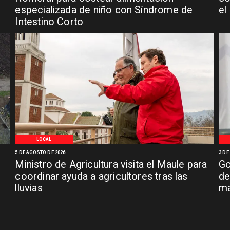
especializada de niño con Síndrome de
el
Intestino Corto
LOCAL
5 DE AGOSTO DE 2026
3 DE
Ministro de Agricultura visita el Maule para
Go
coordinar ayuda a agricultores tras las
de
lluvias
má