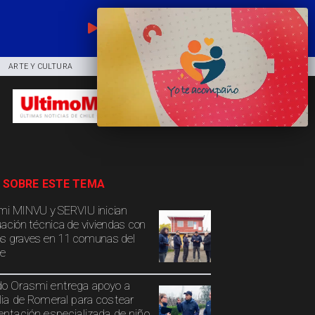
EN VIVO
ARTE Y CULTURA
COMUNIDAD
DEPORTES
 SOBRE ESTE TEMA
mi MINVU y SERVIU inician
uación técnica de viviendas con
s graves en 11 comunas del
e
o Orasmi entrega apoyo a
lia de Romeral para costear
entación especializada de niño