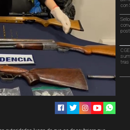
con 
Sell
conv
post
CGE 
sumi
tras