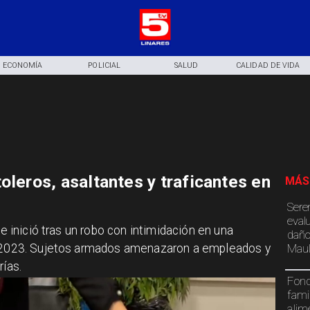
ECONOMÍA
POLICIAL
SALUD
CALIDAD DE VIDA
oleros, asaltantes y traficantes en
MÁS
Sere
eval
se inició tras un robo con intimidación en una
daño
Maul
de 2023. Sujetos armados amenazaron a empleados y
rías.
Fond
fami
alim