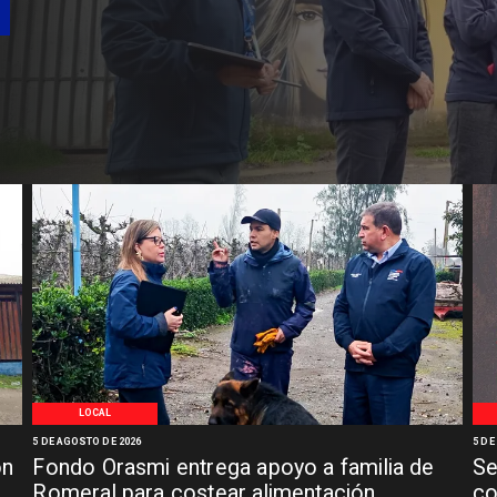
LOCAL
5 DE AGOSTO DE 2026
5 DE
ón
Fondo Orasmi entrega apoyo a familia de
Se
n
Romeral para costear alimentación
co