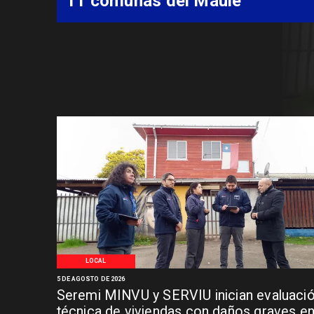
Síndrome de Intestino Corto
LOCAL
5 DE AGOSTO DE 2026
Seremi MINVU y SERVIU inician evaluaci
técnica de viviendas con daños graves e