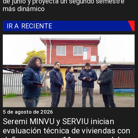
de junio y proyecta un segundo semestre
más dinámico
IR A
RECIENTE
5 de agosto de 2026
5
Fondo Orasmi entrega apoyo a
familia de Romeral para costear