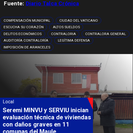
Fuente:
Diario Talca Crónica
COMPENSACIÓN MUNICIPAL
CIUDAD DEL VATICANO
ESCUCHA SU CORAZÓN
ALTOS SUELDOS
DELITOS ECONÓMICOS
CONTRALORIA
CONTRALORA GENERAL
AUDITORÍA CONTRALORÍA
LEGÍTIMA DEFENSA
IMPOSICIÓN DE ARANCELES
Local
Fondo Orasmi entrega apoyo a
familia de Romeral para
costear alimentación
especializada de niño con