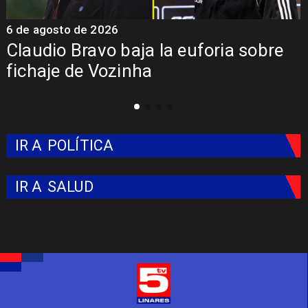
6 de agosto de 2026
5
Claudio Bravo baja la euforia sobre
fichaje de Vozinha
IR A
POLÍTICA
IR A
SALUD