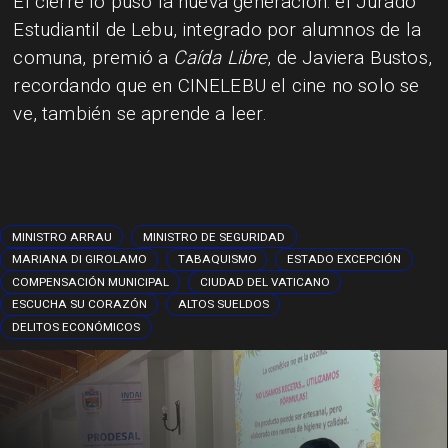
El cierre lo puso la nueva generación: el Jurado
Estudiantil de Lebu, integrado por alumnos de la
comuna, premió a
Caída Libre
, de Javiera Bustos,
recordando que en CINELEBU el cine no solo se
ve, también se aprende a leer.
MINISTRO ARRAU
MINISTRO DE SEGURIDAD
MARIANA DI GIROLAMO
TABAQUISMO
ESTADO EXCEPCIÓN
COMPENSACIÓN MUNICIPAL
CIUDAD DEL VATICANO
ESCUCHA SU CORAZÓN
ALTOS SUELDOS
DELITOS ECONÓMICOS