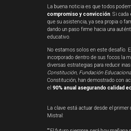
La buena noticia es que todos podemo
compromiso y convicción
. Si cada
que su asistencia, ya sea propia o fami
dando un paso firme hacia una autént
educativo.
No estamos solos en este desafío. En
incorporado dentro de sus focos la 
diversas estrategias para reducir ina
Constitución,
Fundación Educaciona
Constitución,
han demostrado con ac
el
90% anual asegurando calidad ed
La clave está actuar desde el primer
Mistral:
"El futuro siempre será hoy mañana s