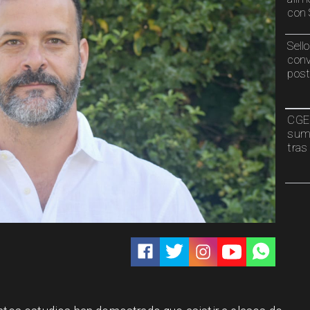
con 
Sell
conv
post
CGE 
sumi
tras