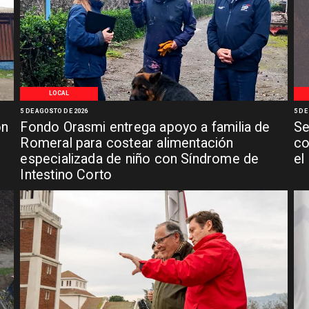
LOCAL
5 DE AGOSTO DE 2026
5 DE
ón
Fondo Orasmi entrega apoyo a familia de
Se
n
Romeral para costear alimentación
co
especializada de niño con Síndrome de
el
Intestino Corto