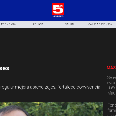
ECONOMÍA
POLICIAL
SALUD
CALIDAD DE VIDA
ases
MÁS
Sere
eval
regular mejora aprendizajes, fortalece convivencia
daño
Maul
Fond
fami
alim