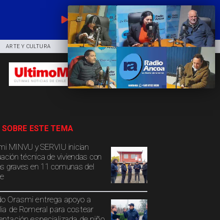
EN VIVO
ARTE Y CULTURA
COMUNIDAD
DEPORTES
 SOBRE ESTE TEMA
mi MINVU y SERVIU inician
uación técnica de viviendas con
s graves en 11 comunas del
e
o Orasmi entrega apoyo a
lia de Romeral para costear
entación especializada de niño