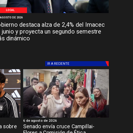
LOCAL
 AGOSTO DE 2026
bierno destaca alza de 2,4% del Imacec
 junio y proyecta un segundo semestre
s dinámico
IR A
RECIENTE
6 de agosto de 2026
ia sobre
Senado envía cruce Campillai-
Flores a Comisión de Ética