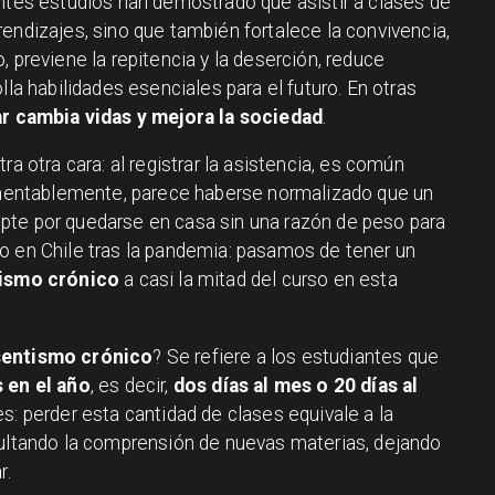
entes estudios han demostrado que asistir a clases de
endizajes, sino que también fortalece la convivencia,
, previene la repitencia y la deserción, reduce
lla habilidades esenciales para el futuro. En otras
ar cambia vidas y mejora la sociedad
.
ra otra cara: al registrar la asistencia, es común
Lamentablemente, parece haberse normalizado que un
pte por quedarse en casa sin una razón de peso para
o en Chile tras la pandemia: pasamos de tener un
ismo crónico
a casi la mitad del curso en esta
sentismo crónico
? Se refiere a los estudiantes que
 en el año
, es decir,
dos días al mes o 20 días al
es: perder esta cantidad de clases equivale a la
cultando la comprensión de nuevas materias, dejando
r.