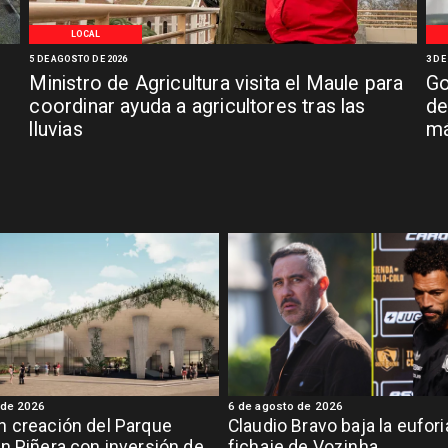
LOCAL
5 DE AGOSTO DE 2026
3 DE
Ministro de Agricultura visita el Maule para
Go
coordinar ayuda a agricultores tras las
de
lluvias
má
 de 2026
6 de agosto de 2026
 creación del Parque
Claudio Bravo baja la eufor
n Piñera con inversión de
fichaje de Vozinha