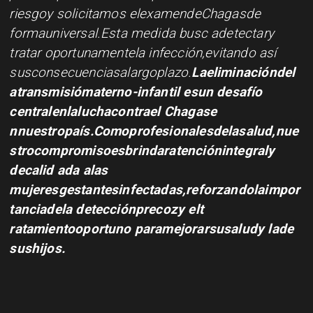
riesgoy solicitamos elexamendeChagasde
formauniversal.Esta medida busc adetectary
tratar oportunamentela infección,evitando así
susconsecuenciasalargoplazo.
Laeliminacióndel
atransmisiómaterno-infantil esun desafío
centralenlaluchacontrael Chagase
nnuestropaís.Comoprofesionalesdelasalud,nue
strocompromisoesbrindaratenciónintegraly
decalid ada alas
mujeresgestantesinfectadas,reforzandolaimpor
tanciadela detecciónprecozy elt
ratamientooportuno paramejorarsusaludy lade
sushijos.