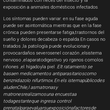
contaminados con heces del insecto y la
exposición a animales domésticos infectados.
Los síntomas pueden variar: en su fase aguda
puede ser asintomática mientras que en la fase
crónica pueden presentarse fatiga,trastornos del
sueño y dolores decabeza o espalda.En casos no
tratados ,la patología puede evolucionary
provocardaños severosenel corazón ,elsistema
nervioso ,elaparatodigestivo yo rganos comolos
riñones ,el hígadoyla piel .
Elt ratamiento se
basaen medicamentos antiparasitarioscomo
benznidazolo nifurtimox.En els istemapúblicodes
aludenChile,l asmatronasy
matronesrealizamosuna encuestaa
todagestanteque ingresa control
prenatalparaevaluarsuexposiciónafactoresde