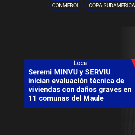
CONMEBOL
COPA SUDAMERIC
Local
Fondo Orasmi entrega apoyo a
familia de Romeral para
costear alimentación
especializada de niño con
Síndrome de Intestino Corto