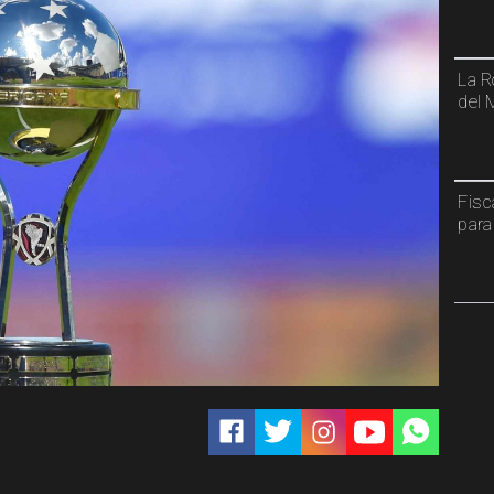
La R
del 
Fisc
para