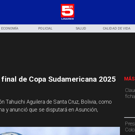
ECONOMÍA
POLICIAL
SALUD
CALIDAD DE VIDA
final de Copa Sudamericana 2025
MÁS
Claud
fich
 Tahuichi Aguilera de Santa Cruz, Bolivia, como
na y anunció que se disputará en Asunción,
Pres
Colo