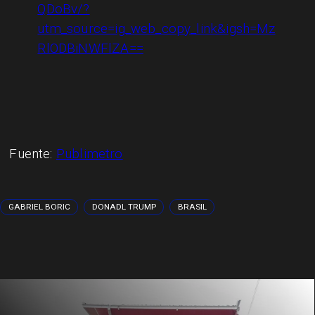
QDoBv/?
utm_source=ig_web_copy_link&igsh=Mz
RlODBiNWFlZA==
Fuente:
Publimetro
GABRIEL BORIC
DONADL TRUMP
BRASIL