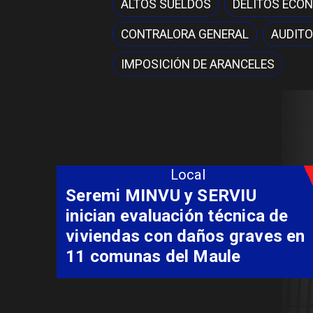
ALTOS SUELDOS
DELITOS ECO
CONTRALORA GENERAL
AUDITO
IMPOSICIÓN DE ARANCELES
Local
Fondo Orasmi entrega apoyo a
familia de Romeral para
costear alimentación
especializada de niño con
Síndrome de Intestino Corto