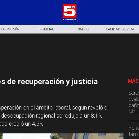
ECONOMÍA
POLICIAL
SALUD
CALIDAD DE VIDA
s de recuperación y justicia
MÁS
Sere
eval
daño
peración en el ámbito laboral, según reveló el
Maul
 desocupación regional se redujo a un 8,1%,
ado creció un 4,5%.
Fond
fami