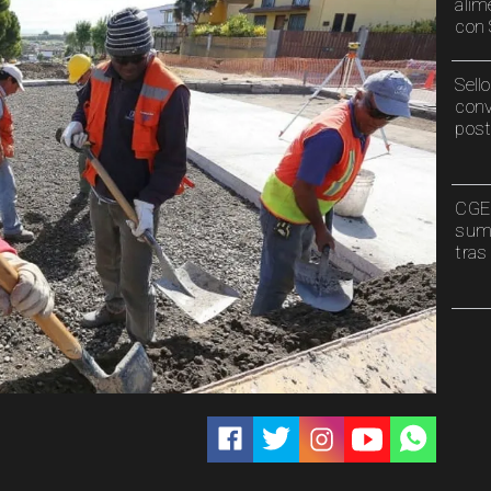
alim
con 
Sell
conv
post
CGE 
sumi
tras