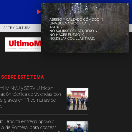
EN VIVO
ARTE Y CULTURA
COMUNIDAD
DEPORTES
 SOBRE ESTE TEMA
mi MINVU y SERVIU inician
uación técnica de viviendas con
s graves en 11 comunas del
e
o Orasmi entrega apoyo a
lia de Romeral para costear