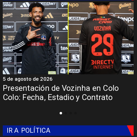
5 de agosto de 2026
4
La Roja enfrentará a los anfitriones
del Mundial 2026
IR A
POLÍTICA