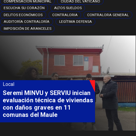
COMPENSACIÓN MUNICIPAL
CIUDAD DEL VATICANO
ESCUCHA SU CORAZÓN
ALTOS SUELDOS
DELITOS ECONÓMICOS
CONTRALORIA
CONTRALORA GENERAL
AUDITORÍA CONTRALORÍA
LEGÍTIMA DEFENSA
IMPOSICIÓN DE ARANCELES
Local
Fondo Orasmi entrega apoyo a
familia de Romeral para
costear alimentación
especializada de niño con
Síndrome de Intestino Corto