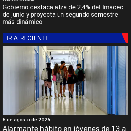
Gobierno destaca alza de 2,4% del Imacec
de junio y proyecta un segundo semestre
más dinámico
IR A
RECIENTE
6 de agosto de 2026
6
a
Aprueban creación del Parque