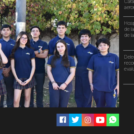
Cara
aero
Hosp
de l
de l
Dele
reco
eval