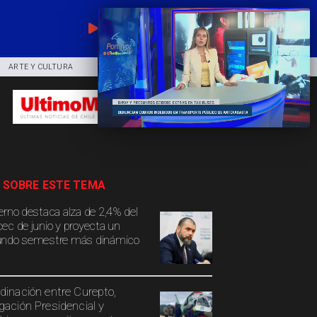
EN VIVO
ARTE Y CULTURA
COMUNIDAD
DEPORTES
 SOBRE ESTE TEMA
erno destaca alza de 2,4% del
ec de junio y proyecta un
ndo semestre más dinámico
dinación entre Curepto,
gación Presidencial y