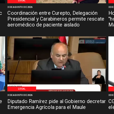
LOCAL
3 DE AGOSTO DE 2026
3 DE
c
Coordinación entre Curepto, Delegación
Ho
Presidencial y Carabineros permite rescate
"h
aeromédico de paciente aislado
Ma
LOCAL
3 DE AGOSTO DE 2026
3 DE
e
Diputado Ramírez pide al Gobierno decretar
CG
Emergencia Agrícola para el Maule
el