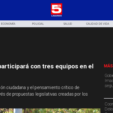
ECONOMÍA
POLICIAL
SALUD
CALIDAD DE VIDA
participará con tres equipos en el
MÁS
Gobi
Imac
segu
ción ciudadana y el pensamiento crítico de
és de propuestas legislativas creadas por los
Coor
Dele