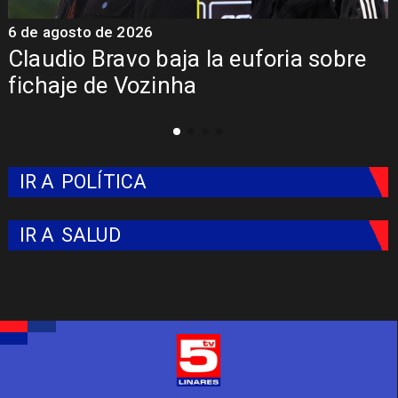
5 de agosto de 2026
5
Presentación de Vozinha en Colo
Colo: Fecha, Estadio y Contrato
IR A
POLÍTICA
IR A
SALUD