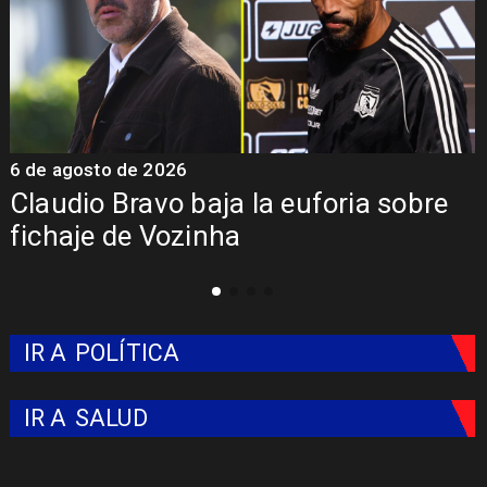
6 de agosto de 2026
5
Claudio Bravo baja la euforia sobre
fichaje de Vozinha
IR A
POLÍTICA
IR A
SALUD