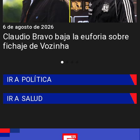
6 de agosto de 2026
5 
Claudio Bravo baja la euforia sobre
Pr
fichaje de Vozinha
Co
IR A
POLÍTICA
IR A
SALUD