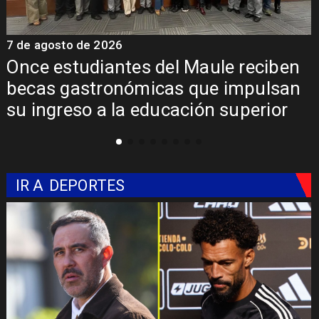
7 de agosto de 2026
7
Álvarez-Salamanca lidera la apuesta
regional para consolidar el Paso
Pehuenche como alternativa a Los
Libertadores
IR A
DEPORTES