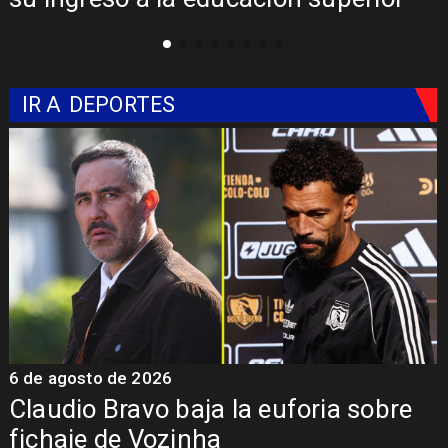
Libertadores
IR A
DEPORTES
5 de agosto de 2026
5
Presentación de Vozinha en Colo
Colo: Fecha, Estadio y Contrato