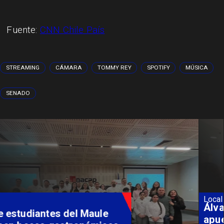
Fuente:
CNN Chile País
STREAMING
CÁMARA
TOMMY REY
SPOTIFY
MÚSICA
SENADO
Local
Álvarez-Salamanca lidera la
apuesta regional para