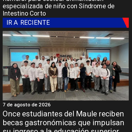
especializada de niño con Síndrome de
Intestino Corto
IR A
RECIENTE
7 de agosto de 2026
7
Álvarez-Salamanca lidera la apuesta
regional para consolidar el Paso
Pehuenche como alternativa a Los