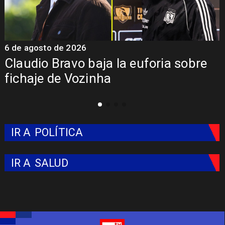
6 de agosto de 2026
5
Claudio Bravo baja la euforia sobre
fichaje de Vozinha
IR A
POLÍTICA
IR A
SALUD