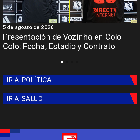
5 de agosto de 2026
4
La Roja enfrentará a los anfitriones
del Mundial 2026
IR A
POLÍTICA
IR A
SALUD