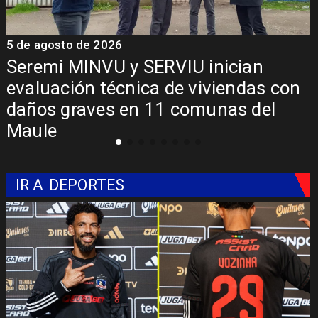
5 de agosto de 2026
5
Fondo Orasmi entrega apoyo a
familia de Romeral para costear
alimentación especializada de niño
con Síndrome de Intestino Corto
IR A
DEPORTES