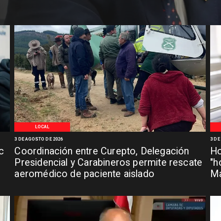
LOCAL
3 DE AGOSTO DE 2026
3 DE
c
Coordinación entre Curepto, Delegación
Ho
Presidencial y Carabineros permite rescate
"h
aeromédico de paciente aislado
Ma