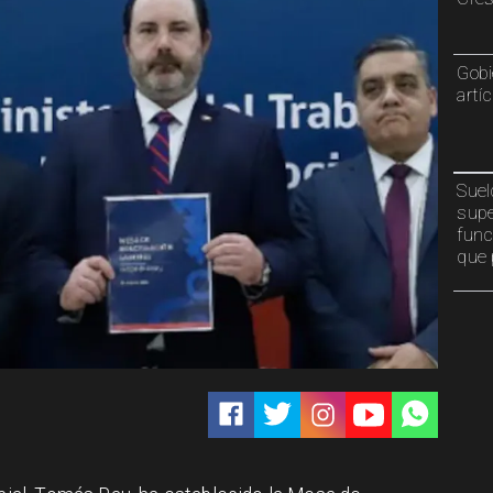
Gobi
artí
Suel
supe
func
que 