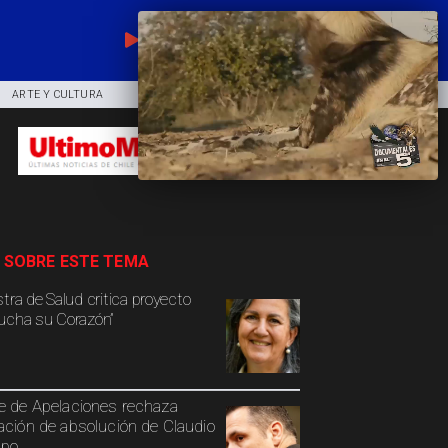
EN VIVO
ARTE Y CULTURA
COMUNIDAD
DEPORTES
 SOBRE ESTE TEMA
stra de Salud critica proyecto
ucha su Corazón”
e de Apelaciones rechaza
ación de absolución de Claudio
spo