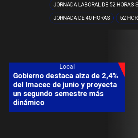
JORNADA LABORAL DE 52 HORAS
JORNADA DE 40 HORAS
52 HO
Local
Coordinación entre Curepto,
Delegación Presidencial y
Carabineros permite rescate
aeromédico de paciente
aislado