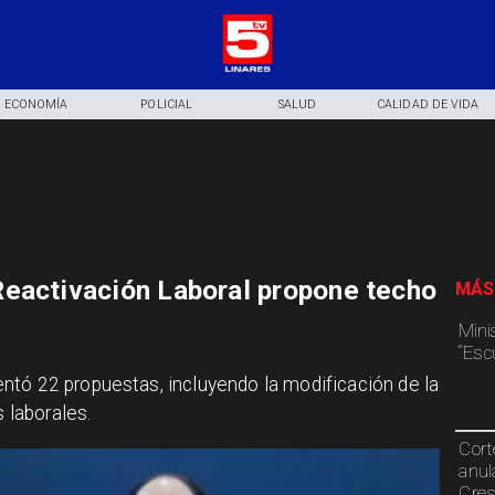
ECONOMÍA
POLICIAL
SALUD
CALIDAD DE VIDA
eactivación Laboral propone techo
MÁS
Mini
“Esc
ntó 22 propuestas, incluyendo la modificación de la
s laborales.
Cort
anul
Cre