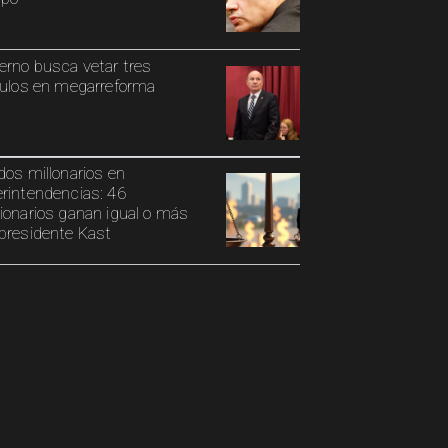
erno busca vetar tres
culos en megarreforma
dos millonarios en
rintendencias: 46
ionarios ganan igual o más
presidente Kast