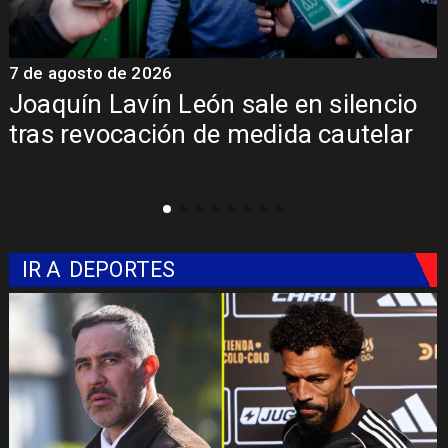
7 de agosto de 2026
7
Joaquín Lavín León sale en silencio
y
tras revocación de medida cautelar
IR A
DEPORTES