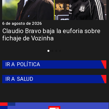
6 de agosto de 2026
5
Claudio Bravo baja la euforia sobre
fichaje de Vozinha
IR A
POLÍTICA
IR A
SALUD