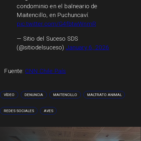
condominio en el balneario de
Maitencillo, en Puchuncaví.
pic.twitter.com/G4fbtwWnmR
— Sitio del Suceso SDS
(@sitiodelsuceso)
January 6, 2026
Fuente:
CNN Chile País
VÍDEO
DENUNCIA
MAITENCILLO
MALTRATO ANIMAL
REDES SOCIALES
AVES