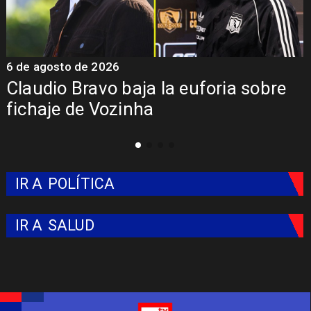
6 de agosto de 2026
5
Claudio Bravo baja la euforia sobre
fichaje de Vozinha
IR A
POLÍTICA
IR A
SALUD