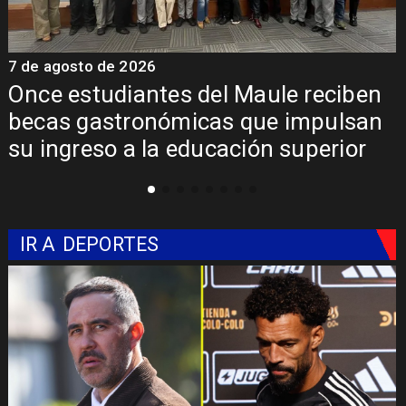
7 de agosto de 2026
7
Once estudiantes del Maule reciben
becas gastronómicas que impulsan
su ingreso a la educación superior
IR A
DEPORTES