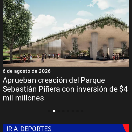
6 de agosto de 2026
6
a
Aprueban creación del Parque
Sebastián Piñera con inversión de $4
mil millones
IR A
DEPORTES