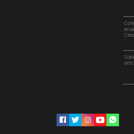
Cort
anul
Cre
Gobi
artí