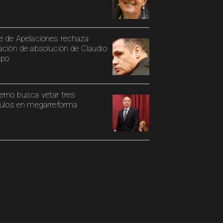
e de Apelaciones rechaza
ación de absolución de Claudio
spo
erno busca vetar tres
culos en megarreforma