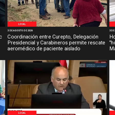
LOCAL
3 DE AGOSTO DE 2026
3 DE
c
Coordinación entre Curepto, Delegación
Ho
Presidencial y Carabineros permite rescate
"h
aeromédico de paciente aislado
Ma
LOCAL