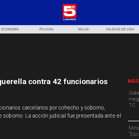
ECONOMÍA
POLICIAL
SALUD
CALIDAD DE VIDA
erella contra 42 funcionarios
MÁS
Gobi
mega
TC
cionarios carcelarios por cohecho y soborno,
soborno. La acción judicial fue presentada ante el
Mini
“Esc