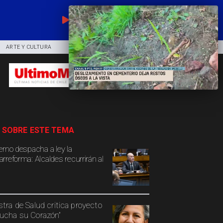
EN VIVO
ARTE Y CULTURA
COMUNIDAD
DEPORTES
 SOBRE ESTE TEMA
erno despacha a ley la
rreforma: Alcaldes recurrirán al
stra de Salud critica proyecto
ucha su Corazón”