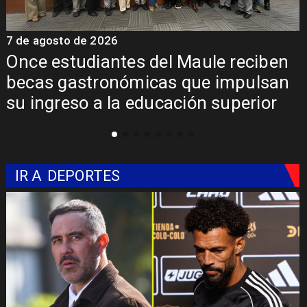
7 de agosto de 2026
7
Álvarez-Salamanca lidera la apuesta
regional para consolidar el Paso
Pehuenche como alternativa a Los
Libertadores
IR A
DEPORTES