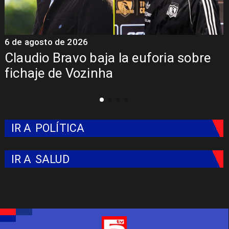
5 de agosto de 2026
5
Presentación de Vozinha en Colo
Colo: Fecha, Estadio y Contrato
IR A
POLÍTICA
IR A
SALUD