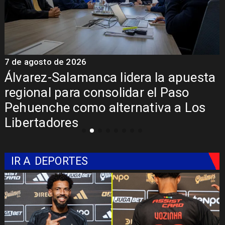
7 de agosto de 2026
7
Álvarez-Salamanca lidera la apuesta
regional para consolidar el Paso
Pehuenche como alternativa a Los
Libertadores
IR A
DEPORTES