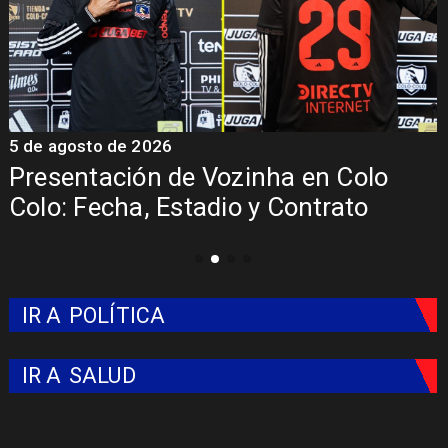
5 de agosto de 2026
5
Presentación de Vozinha en Colo
Colo: Fecha, Estadio y Contrato
IR A
POLÍTICA
IR A
SALUD