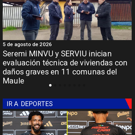
5 de agosto de 2026
5
Fondo Orasmi entrega apoyo a
familia de Romeral para costear
alimentación especializada de niño
con Síndrome de Intestino Corto
IR A
DEPORTES