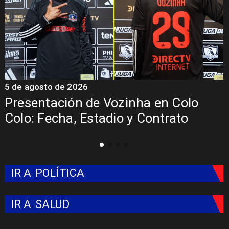
5 de agosto de 2026
5
Presentación de Vozinha en Colo
Colo: Fecha, Estadio y Contrato
IR A
POLÍTICA
IR A
SALUD