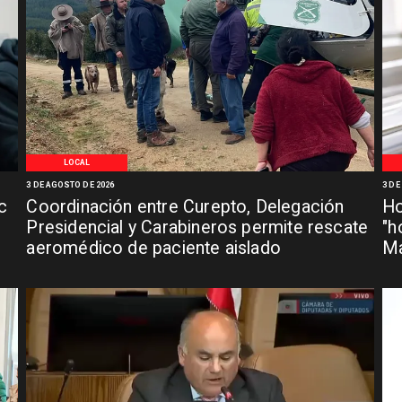
LOCAL
3 DE AGOSTO DE 2026
3 DE
c
Coordinación entre Curepto, Delegación
Ho
Presidencial y Carabineros permite rescate
"h
aeromédico de paciente aislado
Ma