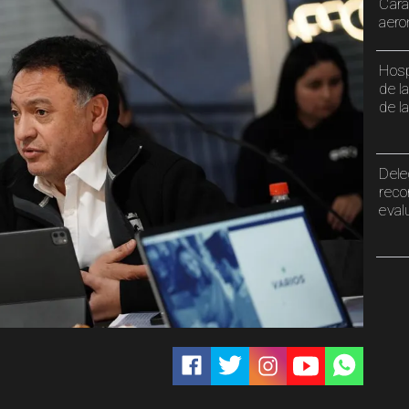
Cara
aero
Hosp
de l
de l
Dele
reco
eval