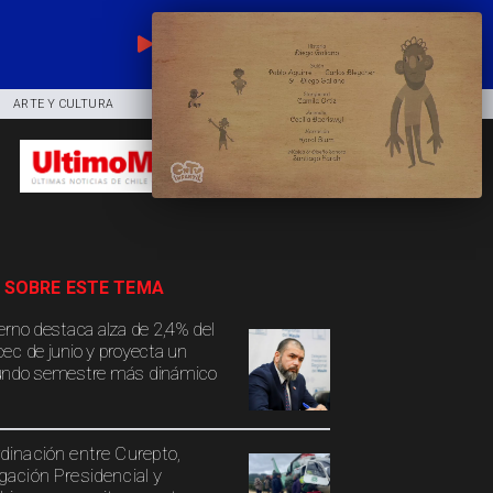
EN VIVO
ARTE Y CULTURA
COMUNIDAD
DEPORTES
 SOBRE ESTE TEMA
erno destaca alza de 2,4% del
ec de junio y proyecta un
ndo semestre más dinámico
dinación entre Curepto,
gación Presidencial y