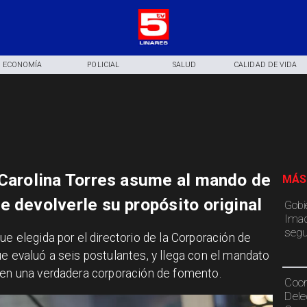
ECONOMÍA
POLICIAL
SALUD
CALIDAD DE VIDA
 Carolina Torres asume al mando de
MÁS
e devolverle su propósito original
Gobi
Imac
segu
ue elegida por el directorio de la Corporación de
ue evaluó a seis postulantes, y llega con el mandato
 en una verdadera corporación de fomento.
Coor
Dele