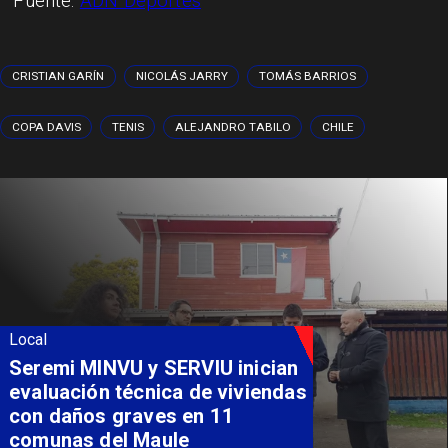
Fuente:
ADN Deportes
CRISTIAN GARÍN
NICOLÁS JARRY
TOMÁS BARRIOS
COPA DAVIS
TENIS
ALEJANDRO TABILO
CHILE
Local
Fondo Orasmi entrega apoyo a
familia de Romeral para
costear alimentación
especializada de niño con