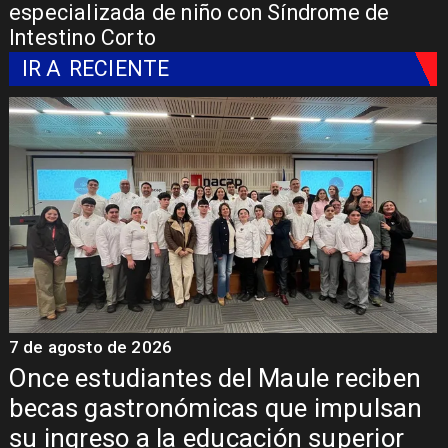
especializada de niño con Síndrome de
Intestino Corto
IR A
RECIENTE
7 de agosto de 2026
7
Álvarez-Salamanca lidera la apuesta
regional para consolidar el Paso
Pehuenche como alternativa a Los