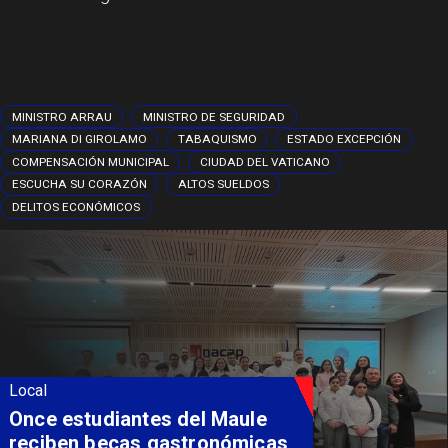
MINISTRO ARRAU
MINISTRO DE SEGURIDAD
MARIANA DI GIROLAMO
TABAQUISMO
ESTADO EXCEPCIÓN
COMPENSACIÓN MUNICIPAL
CIUDAD DEL VATICANO
ESCUCHA SU CORAZÓN
ALTOS SUELDOS
DELITOS ECONÓMICOS
Local
Álvarez-Salamanca lidera la
apuesta regional para