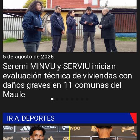
5 de agosto de 2026
5
Fondo Orasmi entrega apoyo a
familia de Romeral para costear
alimentación especializada de niño
con Síndrome de Intestino Corto
IR A
DEPORTES