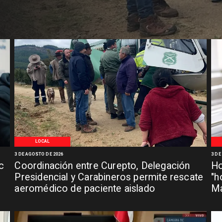
LOCAL
3 DE AGOSTO DE 2026
3 DE
c
Coordinación entre Curepto, Delegación
Ho
Presidencial y Carabineros permite rescate
"h
aeromédico de paciente aislado
Ma