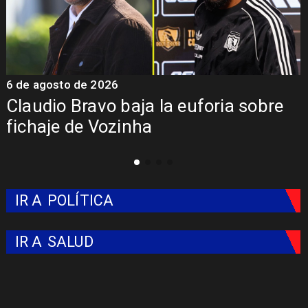
5 de agosto de 2026
5
Presentación de Vozinha en Colo
Colo: Fecha, Estadio y Contrato
IR A
POLÍTICA
IR A
SALUD