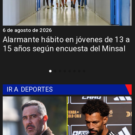
6 de agosto de 2026
6
a
Aprueban creación del Parque
Sebastián Piñera con inversión de $4
mil millones
IR A
DEPORTES