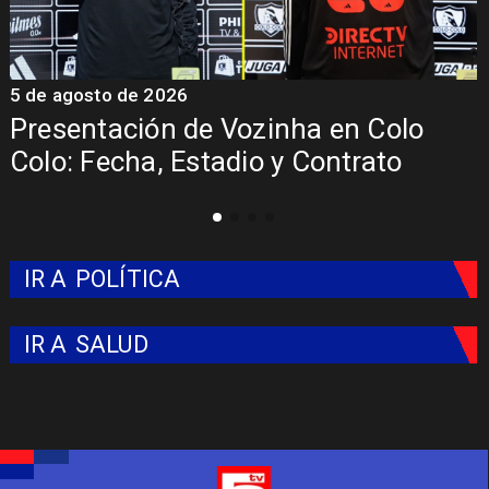
5 de agosto de 2026
4
La Roja enfrentará a los anfitriones
del Mundial 2026
IR A
POLÍTICA
IR A
SALUD