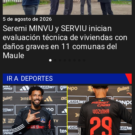
5 de agosto de 2026
5
Fondo Orasmi entrega apoyo a
familia de Romeral para costear
alimentación especializada de niño
con Síndrome de Intestino Corto
IR A
DEPORTES