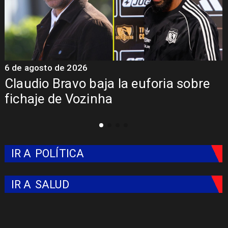
6 de agosto de 2026
5
Claudio Bravo baja la euforia sobre
fichaje de Vozinha
IR A
POLÍTICA
IR A
SALUD