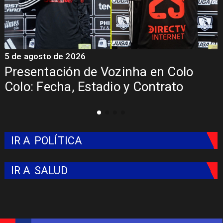
5 de agosto de 2026
4
La Roja enfrentará a los anfitriones
del Mundial 2026
IR A
POLÍTICA
IR A
SALUD