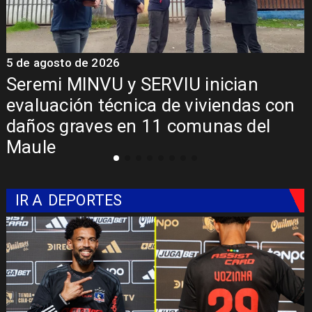
5 de agosto de 2026
5
Fondo Orasmi entrega apoyo a
familia de Romeral para costear
alimentación especializada de niño
con Síndrome de Intestino Corto
IR A
DEPORTES