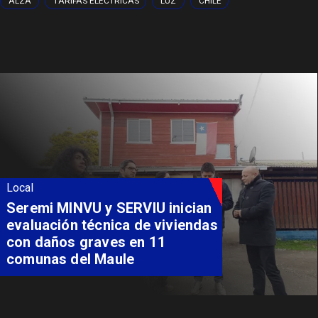
ALZA
TARIFAS ELÉCTRICAS
LUZ
CHILE
Local
Fondo Orasmi entrega apoyo a
familia de Romeral para
costear alimentación
especializada de niño con
Síndrome de Intestino Corto